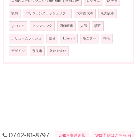
大和西大寺のマツエク･Lokelaniのお客様の声
ロケラニ
駅チカ
駅前
パリジェンヌラッシュリフト
大和西大寺
東大阪市
まつエク
クレンジング
四條畷市
人気
駅近
ボリュームラッシュ
奈良
Lokelani
モニター
持ち
デザイン
奈良市
取れやすい
0742-81-8797
LINEお友達追加
WEB予約はこちら