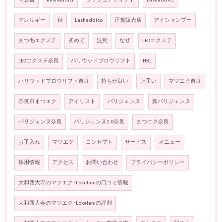
同意書
Rashaddict
ラッシュアディクト
Lashaddict
アレルギー
秋
Lashaddico
正規販売店
アイシャンプー
まつ毛エクステ
初めて
注意
なぜ
LEDエクステ
LEDエクステ奈良
ハリウッドブロウリフト
HBL
ハリウッドブロウリフト奈良
持ちが良い
上手い
マツエク奈良
奈良市まつエク
アイリスト
パリジェンヌ
新パリジェンヌ
パリジェンヌ奈良
パリジェンヌ2.0奈良
まつエク奈良
お手入れ
マツエク
コンセプト
サービス
メニュー
採用情報
アクセス
お問い合わせ
プライバシーポリシー
大和西大寺のマツエク･Lokelaniの口コミ情報
大和西大寺のマツエク･Lokelaniの評判