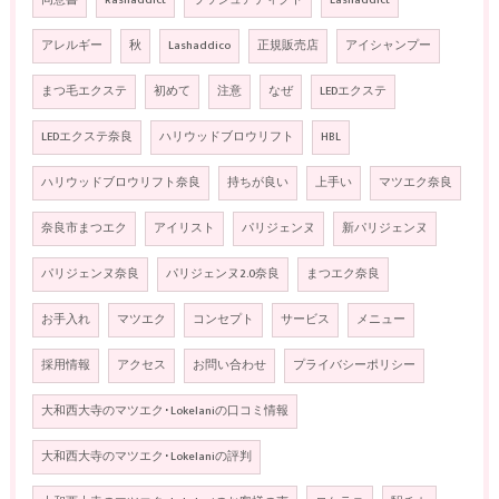
同意書
Rashaddict
ラッシュアディクト
Lashaddict
アレルギー
秋
Lashaddico
正規販売店
アイシャンプー
まつ毛エクステ
初めて
注意
なぜ
LEDエクステ
LEDエクステ奈良
ハリウッドブロウリフト
HBL
ハリウッドブロウリフト奈良
持ちが良い
上手い
マツエク奈良
奈良市まつエク
アイリスト
パリジェンヌ
新パリジェンヌ
パリジェンヌ奈良
パリジェンヌ2.0奈良
まつエク奈良
お手入れ
マツエク
コンセプト
サービス
メニュー
採用情報
アクセス
お問い合わせ
プライバシーポリシー
大和西大寺のマツエク･Lokelaniの口コミ情報
大和西大寺のマツエク･Lokelaniの評判