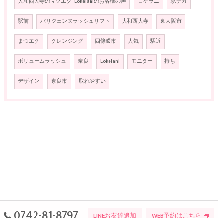
大和西大寺のマツエク･Lokelaniのお客様の声
ロケラニ
駅チカ
駅前
パリジェンヌラッシュリフト
大和西大寺
東大阪市
まつエク
クレンジング
四條畷市
人気
駅近
ボリュームラッシュ
奈良
Lokelani
モニター
持ち
デザイン
奈良市
取れやすい
0742-81-8797
LINEお友達追加
WEB予約はこちら