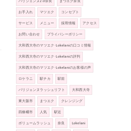
パリジェンヌ2.0奈良
まつエク奈良
お手入れ
マツエク
コンセプト
サービス
メニュー
採用情報
アクセス
お問い合わせ
プライバシーポリシー
大和西大寺のマツエク･Lokelaniの口コミ情報
大和西大寺のマツエク･Lokelaniの評判
大和西大寺のマツエク･Lokelaniのお客様の声
ロケラニ
駅チカ
駅前
パリジェンヌラッシュリフト
大和西大寺
東大阪市
まつエク
クレンジング
四條畷市
人気
駅近
ボリュームラッシュ
奈良
Lokelani