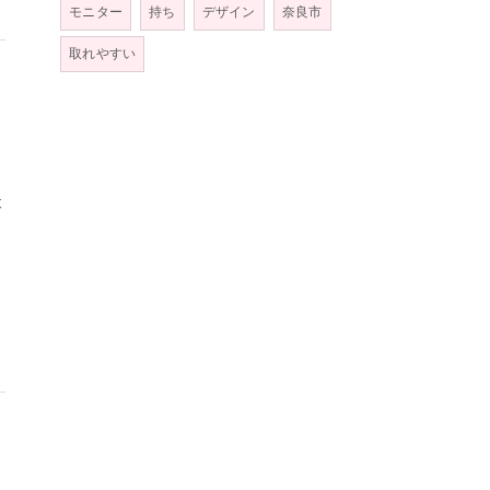
モニター
持ち
デザイン
奈良市
取れやすい
本