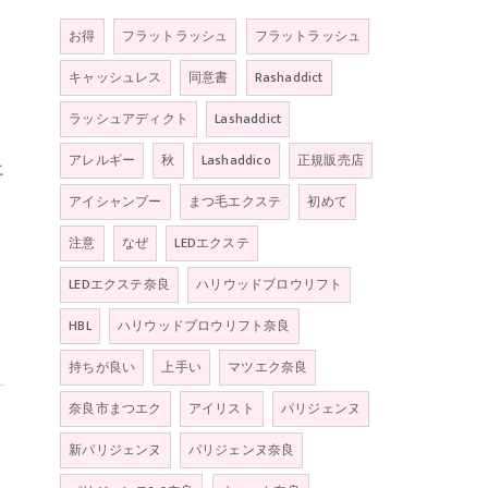
お得
フラットラッシュ
フラットラッシュ
キャッシュレス
同意書
Rashaddict
ラッシュアディクト
Lashaddict
アレルギー
秋
Lashaddico
正規販売店
エ
アイシャンプー
まつ毛エクステ
初めて
注意
なぜ
LEDエクステ
LEDエクステ奈良
ハリウッドブロウリフト
HBL
ハリウッドブロウリフト奈良
持ちが良い
上手い
マツエク奈良
奈良市まつエク
アイリスト
パリジェンヌ
新パリジェンヌ
パリジェンヌ奈良